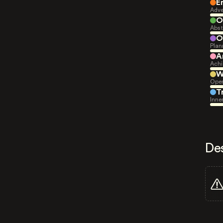
E
Adve
O
Abst
O
Plan
A
Achi
W
Open
T
Inne
De